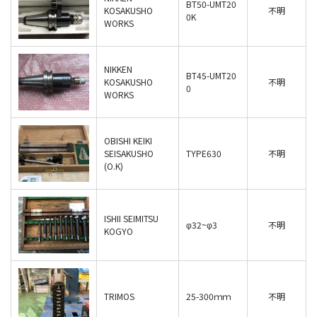
BT50-UMT20
KOSAKUSHO
不明
0K
WORKS
NIKKEN
BT45-UMT20
KOSAKUSHO
不明
0
WORKS
OBISHI KEIKI
SEISAKUSHO
TYPE630
不明
(O.K)
ISHII SEIMITSU
φ32~φ3
不明
KOGYO
TRIMOS
25-300ｍｍ
不明