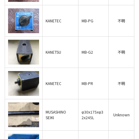
KANETEC
MB-PG
不明
KANETSU
MB-G2
不明
KANETEC
MB-PR
不明
MUSASHINO
φ30x175xφ3
Unknown
SEIKI
2x245L