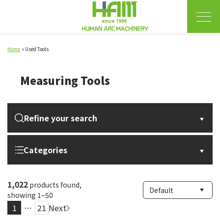
Home
Used Tools
Measuring Tools
Refine your search
Categories
1,022
products found,
showing 1–50
1
…
21
Next