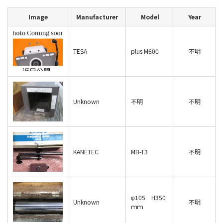
Image
Manufacturer
Model
Year
TESA
plus M600
不明
Unknown
不明
不明
KANETEC
MB-T3
不明
φ105 H350
Unknown
不明
ｍｍ