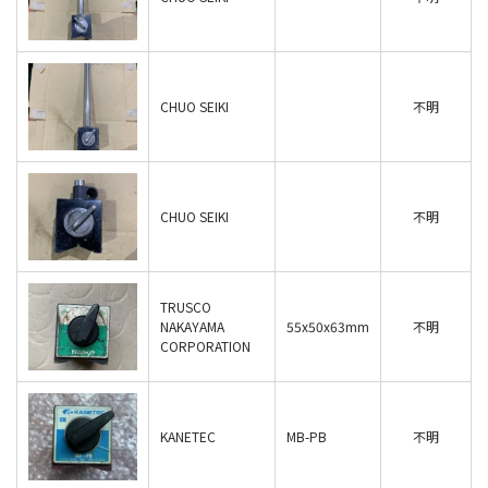
CHUO SEIKI
不明
CHUO SEIKI
不明
TRUSCO
NAKAYAMA
55x50x63mm
不明
CORPORATION
KANETEC
MB-PB
不明