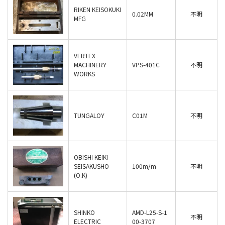
RIKEN KEISOKUKI
0.02MM
不明
MFG
VERTEX
MACHINERY
VPS-401C
不明
WORKS
TUNGALOY
C01M
不明
OBISHI KEIKI
SEISAKUSHO
100m/m
不明
(O.K)
SHINKO
AMD-L25-S-1
不明
ELECTRIC
00-3707