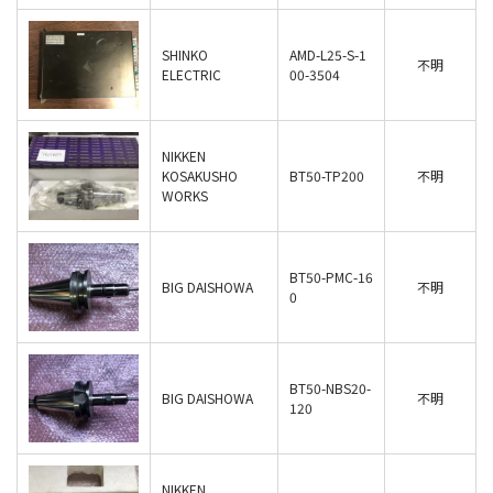
SHINKO
AMD-L25-S-1
不明
ELECTRIC
00-3504
NIKKEN
KOSAKUSHO
BT50-TP200
不明
WORKS
BT50-PMC-16
BIG DAISHOWA
不明
0
BT50-NBS20-
BIG DAISHOWA
不明
120
NIKKEN