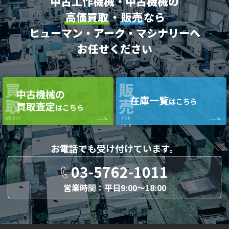
中古工作機械・中古機械の
高価買取
・
販売
なら
ヒューマン・アーク・マシナリーへ
お任せください
買
販
中古機械の
在庫一覧
取
売
はこちら
買取査定
はこちら
WE BUY
FOR
SALE
お電話でも
受け付けています。
03-5762-1011
営業時間：平日9:00〜18:00