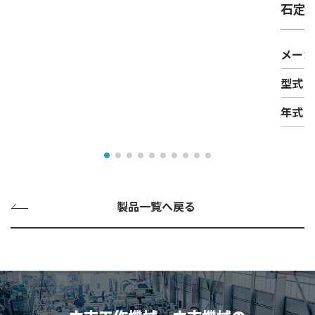
石定
メーカ
型式
年式
製品一覧へ戻る