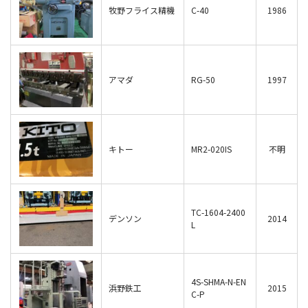
牧野フライス精機
C-40
1986
アマダ
RG-50
1997
キトー
MR2-020IS
不明
TC-1604-2400
デンソン
2014
L
4S-SHMA-N-EN
浜野鉄工
2015
C-P