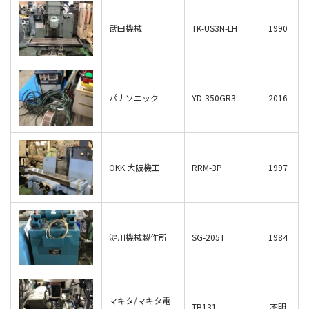
武田機械
TK-US3N-LH
1990
パナソニック
YD-350GR3
2016
OKK 大阪機工
RRM-3P
1997
淀川機械製作所
SG-205T
1984
マキタ/マキタ電
TB131
不明