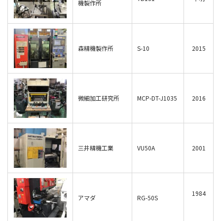
機製作所
森精機製作所
S-10
2015
微細加工研究所
MCP-DT-J1035
2016
三井精機工業
VU50A
2001
1984
アマダ
RG-50S