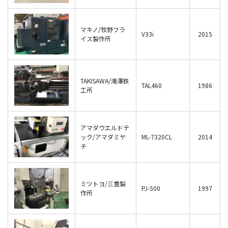
マキノ/牧野フラ
V33i
2015
イス製作所
TAKISAWA/滝澤鉄
TAL460
1986
工所
アマダウエルドテ
ック/アマダミヤ
ML-7320CL
2014
チ
ミツトヨ/三豊製
PJ-500
1997
作所