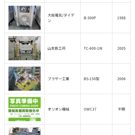
大阪電気/ダイデ
B-300P
1988
ン
山本鉄工所
TC-600-1W
2005
ブラザー工業
BS-150型
2006
オリオン機械
OWC37
不明