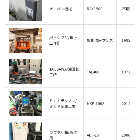
オリオン機械
RAX150F
不明
根上シブヤ/根上
複動油圧プレス
1995
工作所
TAKISAWA/滝澤鉄
TAL460
1973
工所
ミカドテクノス/
MKP-100S
2014
ミカド金属工業
カワタ/川田製作
ADF-15
2006
所