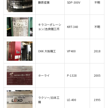
藤原産業
SDP-300V
不明
キラコーポレーシ
KRT-340
不明
ョン/吉良鐵工所
OKK 大阪機工
VP400
2018
ホーライ
P-1328
2005
ラクソー/日本工
LE-400
1995
機