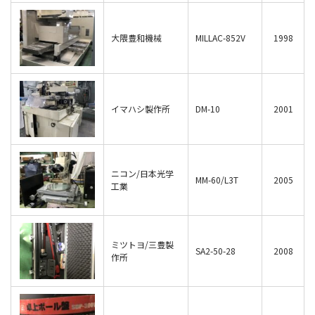
大隈豊和機械
MILLAC-852V
1998
イマハシ製作所
DM-10
2001
ニコン/日本光学
MM-60/L3T
2005
工業
ミツトヨ/三豊製
SA2-50-28
2008
作所