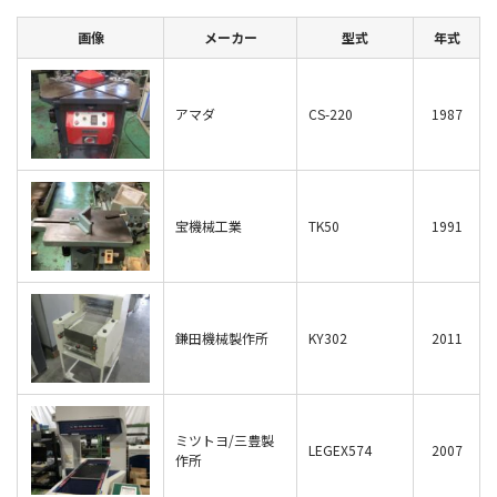
画像
メーカー
型式
年式
アマダ
CS-220
1987
宝機械工業
TK50
1991
鎌田機械製作所
KY302
2011
ミツトヨ/三豊製
LEGEX574
2007
作所