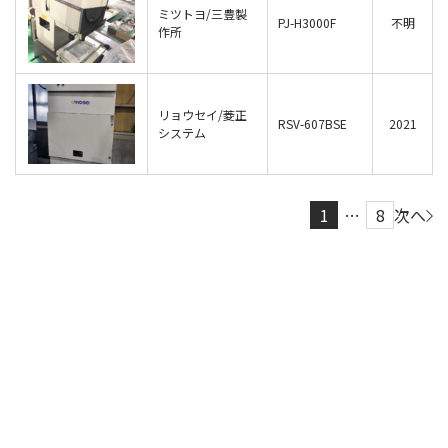
ミツトヨ/三豊製
PJ-H3000F
不明
作所
リョウセイ/菱正
RSV-607BSE
2021
システム
1
…
8
次へ