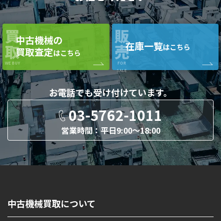
買
販
中古機械の
在庫一覧
取
売
はこちら
買取査定
はこちら
WE BUY
FOR
SALE
お電話でも
受け付けています。
03-5762-1011
営業時間：平日9:00〜18:00
中古機械買取について