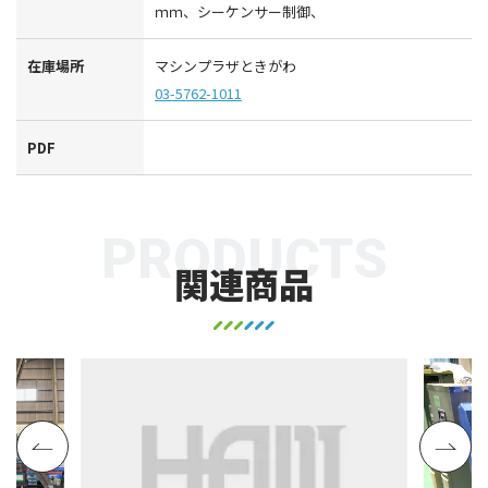
ｍｍ、シーケンサー制御、
在庫場所
マシンプラザときがわ
03-5762-1011
PDF
PRODUCTS
関連商品