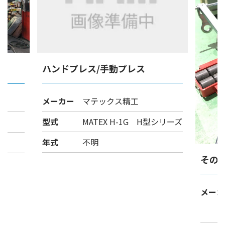
ハンドプレス/手動プレス
メーカー
マテックス精工
型式
MATEX H-1G H型シリーズ
年式
不明
その
メーカ