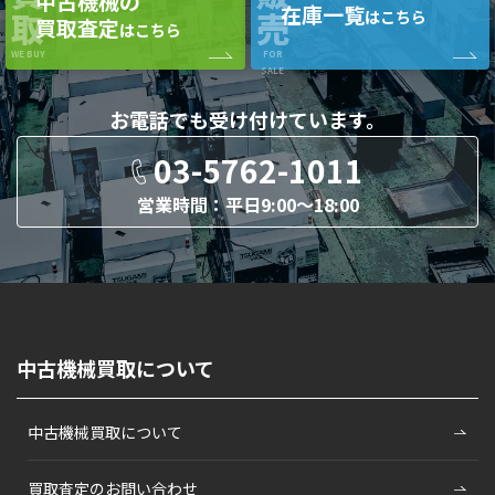
中古機械の
在庫一覧
取
売
はこちら
買取査定
はこちら
WE BUY
FOR
SALE
お電話でも
受け付けています。
03-5762-1011
営業時間：平日9:00〜18:00
中古機械買取について
中古機械買取について
買取査定のお問い合わせ