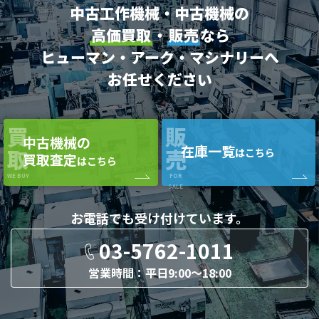
中古工作機械・中古機械の
高価買取
・
販売
なら
ヒューマン・アーク・マシナリーへ
お任せください
買
販
中古機械の
在庫一覧
取
売
はこちら
買取査定
はこちら
WE BUY
FOR
SALE
お電話でも
受け付けています。
03-5762-1011
営業時間：平日9:00〜18:00