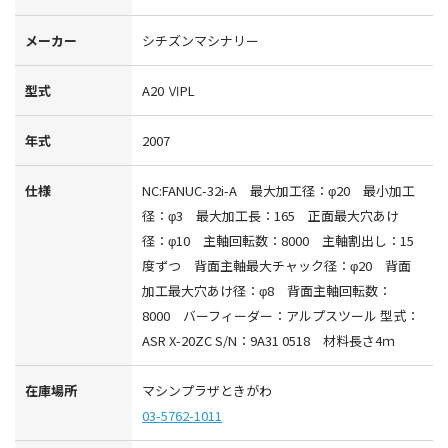
メーカー
シチズンマシナリー
型式
A20 ⅥPL
年式
2007
仕様
NC:FANUC-32i-A 最大加工径：φ20 最小加工
径：φ3 最大加工長：165 正面最大穴あけ
径：φ10 主軸回転数：8000 主軸割出し：15
度ずつ 背面主軸最大チャック径：φ20 背面
加工最大穴あけ径：φ8 背面主軸回転数：
8000 バーフィーダー：アルプスツール 型式：
ASR X-20ZC S/N：9A31 0518 材料長さ4ｍ
在庫場所
マシンプラザときがわ
03-5762-1011