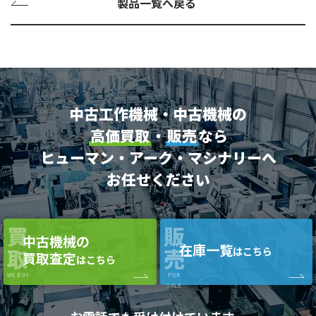
製品一覧へ戻る
中古工作機械・中古機械の
高価買取
・
販売
なら
ヒューマン・アーク・マシナリーへ
お任せください
買
販
中古機械の
在庫一覧
取
売
はこちら
買取査定
はこちら
WE BUY
FOR
SALE