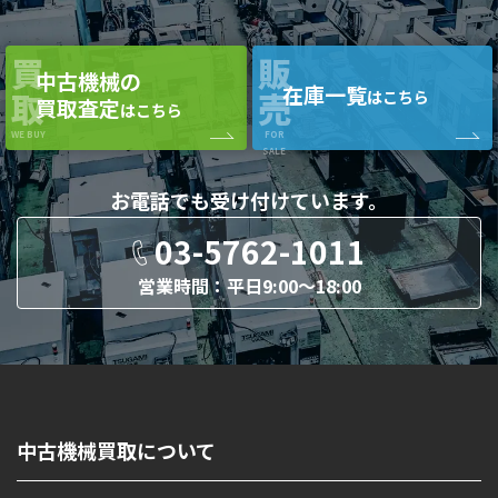
買
販
中古機械の
在庫一覧
取
売
はこちら
買取査定
はこちら
WE BUY
FOR
SALE
お電話でも
受け付けています。
03-5762-1011
営業時間：平日9:00〜18:00
中古機械買取について