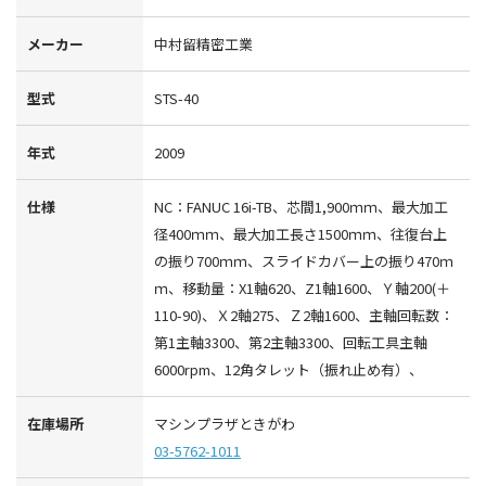
メーカー
中村留精密工業
型式
STS-40
年式
2009
仕様
NC：FANUC 16i-TB、芯間1,900ｍｍ、最大加工
径400ｍｍ、最大加工長さ1500ｍｍ、往復台上
の振り700ｍｍ、スライドカバー上の振り470ｍ
ｍ、移動量：X1軸620、Z1軸1600、Ｙ軸200(＋
110-90)、Ｘ2軸275、Ｚ2軸1600、主軸回転数：
第1主軸3300、第2主軸3300、回転工具主軸
6000rpm、12角タレット（振れ止め有）、
在庫場所
マシンプラザときがわ
03-5762-1011