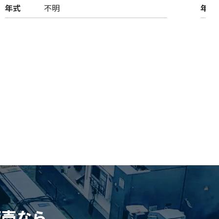
年式
不明
年式
販売
なら