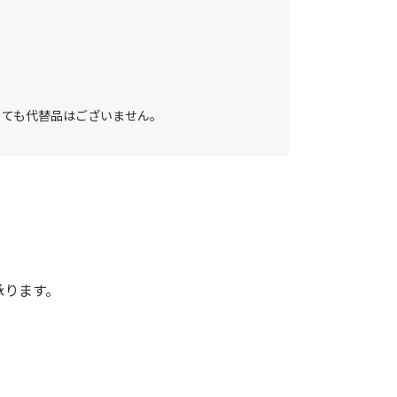
しても代替品はございません。
承ります。