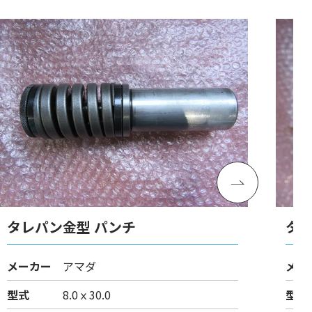
タレパン金型 パンチ
タレ
メーカー
アマダ
メー
型式
8.0ｘ30.0
型式