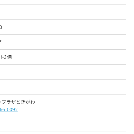
0
ダ
ト3個
ンプラザときがわ
66-0092