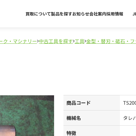
買取について
製品を探す
お知らせ
会社案内
採用情報
J
ーク・マシナリー
中古工具を探す
工具
金型・替刃・砥石・フ
商品コード
TS20
機械名
タレ
特徴