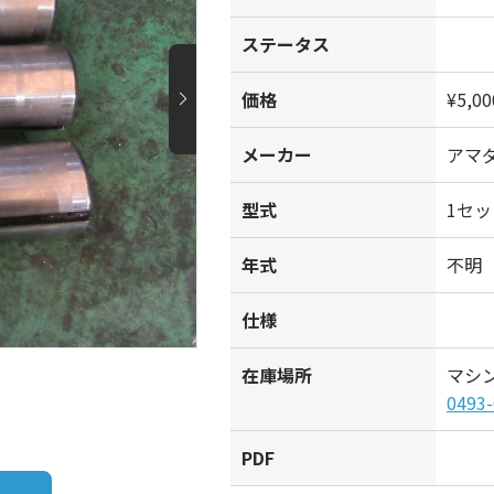
ステータス
価格
¥5,00
メーカー
アマ
型式
1セッ
年式
不明
仕様
在庫場所
マシ
0493-
PDF