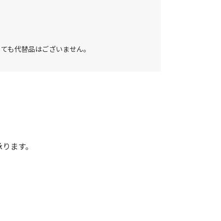
しても代替品はございません。
承ります。