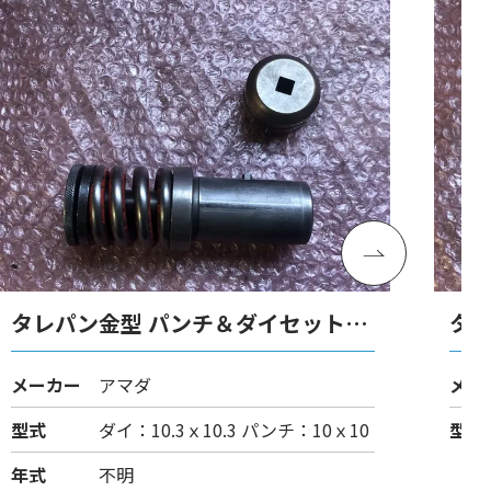
タレパン金型 パンチ＆ダイセット
タ
（ショート）
（
メーカー
アマダ
メー
型式
ダイ：10.3ｘ10.3 パンチ：10ｘ10
型式
年式
不明