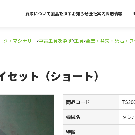
買取について
製品を探す
お知らせ
会社案内
採用情報
J
ーク・マシナリー
中古工具を探す
工具
金型・替刃・砥石・フ
イセット（ショート）
商品コード
TS20
機械名
タレ
特徴