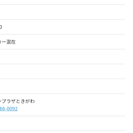
0
カー混在
ンプラザときがわ
66-0092