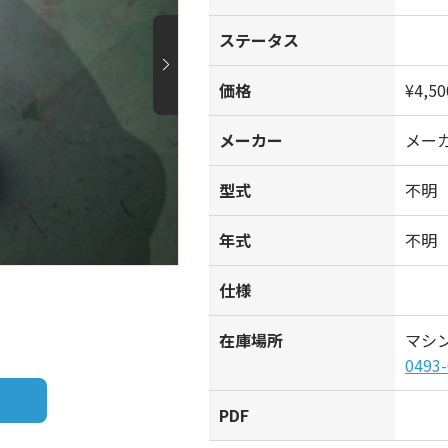
ステータス
価格
¥4,50
メーカー
メー
型式
不明
年式
不明
仕様
在庫場所
マシ
0493-
PDF