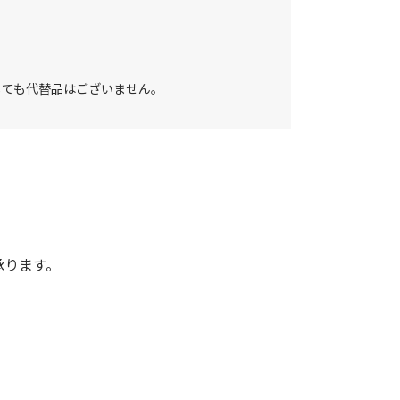
しても代替品はございません。
承ります。