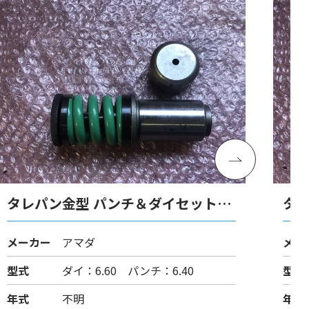
タレパン金型 パンチ＆ダイセット
タ
（ショート）
（
メーカー
アマダ
メー
型式
ダイ：6.60 パンチ：6.40
型式
年式
不明
年式