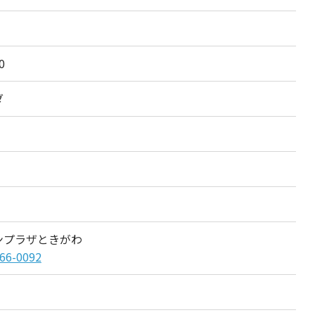
0
ダ
ンプラザときがわ
66-0092