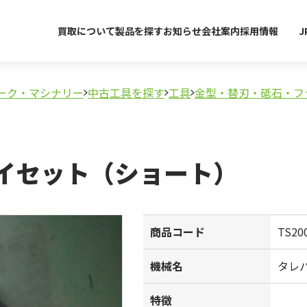
買取について
製品を探す
お知らせ
会社案内
採用情報
J
ーク・マシナリー
中古工具を探す
工具
金型・替刃・砥石・フ
イセット（ショート）
商品コード
TS20
機械名
タレ
特徴