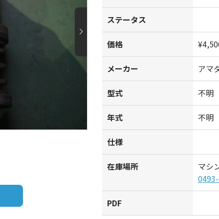
ステータス
価格
¥4,50
メーカー
アマ
型式
不明
年式
不明
仕様
在庫場所
マシ
0493-
PDF