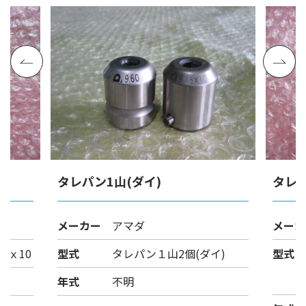
タレパン1山(ダイ)
タレパ
メーカー
アマダ
メーカ
6ｘ10
型式
タレパン１山2個(ダイ)
型式
年式
不明