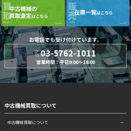
買
販
中古機械の
在庫一覧
取
売
はこちら
買取査定
はこちら
WE BUY
FOR
SALE
お電話でも
受け付けています。
03-5762-1011
営業時間：平日9:00〜18:00
中古機械買取について
中古機械買取について