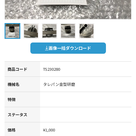
画像一括ダウンロード
商品コード
TS230280
機械名
タレパン金型研磨
特徴
ステータス
価格
¥1,000