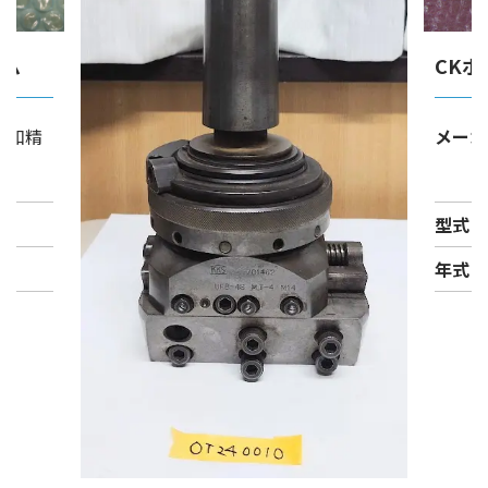
テム
CK
昭和精
メーカ
型式
年式