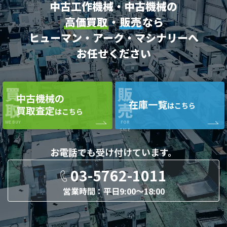
中古工作機械・中古機械の
高価買取
・
販売
なら
ヒューマン・アーク・マシナリーへ
お任せください
買
販
中古機械の
在庫一覧
取
売
はこちら
買取査定
はこちら
WE BUY
FOR
SALE
お電話でも
受け付けています。
03-5762-1011
営業時間：平日9:00〜18:00