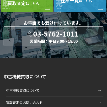
在庫一覧
取
売
はこちら
買取査定
はこちら
WE BUY
FOR
SALE
お電話でも
受け付けています。
03-5762-1011
営業時間：平日9:00〜18:00
中古機械買取について
中古機械買取について
買取査定のお問い合わせ