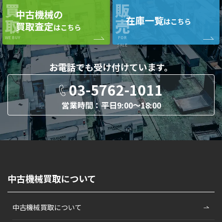
買
販
中古機械の
在庫一覧
取
売
はこちら
買取査定
はこちら
WE BUY
FOR
SALE
お電話でも
受け付けています。
03-5762-1011
営業時間：平日9:00〜18:00
中古機械買取について
中古機械買取について