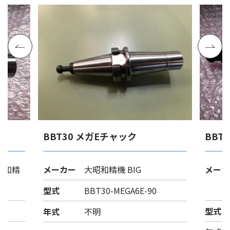
BBT30 メガEチャック
BBT
昭和精
メーカー
大昭和精機 BIG
メーカ
型式
BBT30-MEGA6E-90
型式
年式
不明