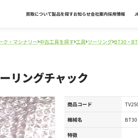
買取について
製品を探す
お知らせ
会社案内
採用情報
J
ーク・マシナリー
中古工具を探す
工具
ツーリング
BT30・BT
ミーリングチャック
商品コード
TV25
機械名
BT3
特徴