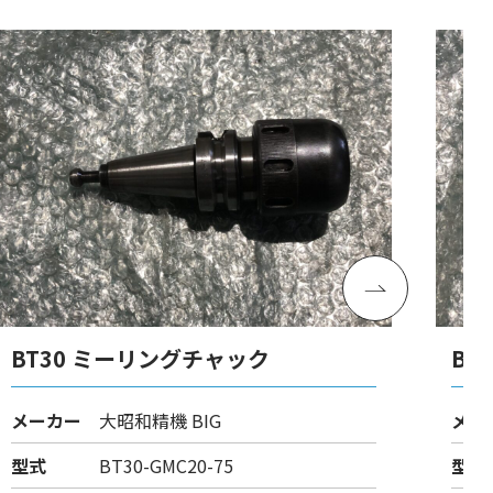
BT30 ミーリングチャック
BT
チ
メーカー
大昭和精機 BIG
メー
型式
BT30-GMC20-75
型式