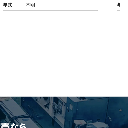
年式
不明
年式
販売
なら