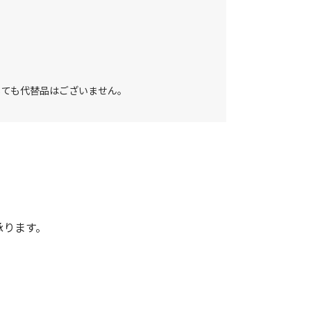
しても代替品はございません。
承ります。