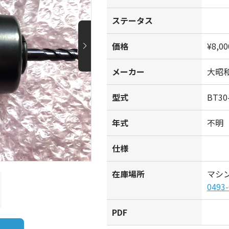
ステータス
価格
¥8,00
メーカー
大昭和
型式
BT30
年式
不明
仕様
在庫場所
マシ
0493-
PDF