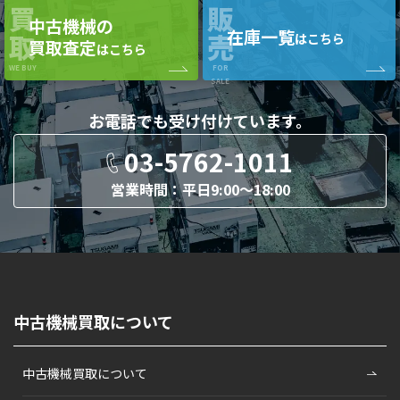
買
販
中古機械の
在庫一覧
取
売
はこちら
買取査定
はこちら
WE BUY
FOR
SALE
お電話でも
受け付けています。
03-5762-1011
営業時間：平日9:00〜18:00
中古機械買取について
中古機械買取について