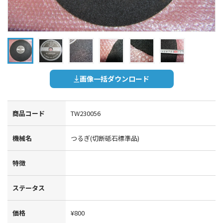
画像一括ダウンロード
商品コード
TW230056
機械名
つるぎ(切断砥石標準品)
特徴
ステータス
価格
¥800