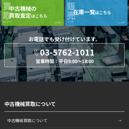
買
販
中古機械の
在庫一覧
取
売
はこちら
買取査定
はこちら
WE BUY
FOR
SALE
お電話でも
受け付けています。
03-5762-1011
営業時間：平日9:00〜18:00
中古機械買取について
中古機械買取について