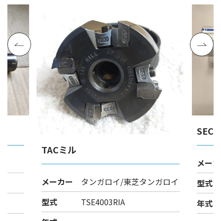
SEC
TACミル
ル
メーカ
メーカー
タンガロイ/東芝タンガロイ
型式
型式
TSE4003RIA
年式