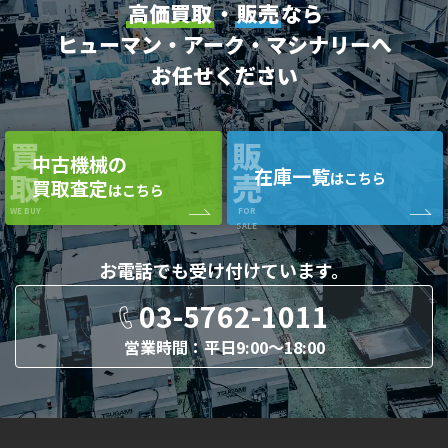
高価買取
・
販売
なら
ヒューマン・アーク・マシナリーへ
お任せください
買
販
中古機械の
在庫一覧
取
売
はこちら
買取査定
はこちら
WE BUY
FOR
SALE
お電話でも
受け付けています。
03-5762-1011
営業時間：平日9:00〜18:00