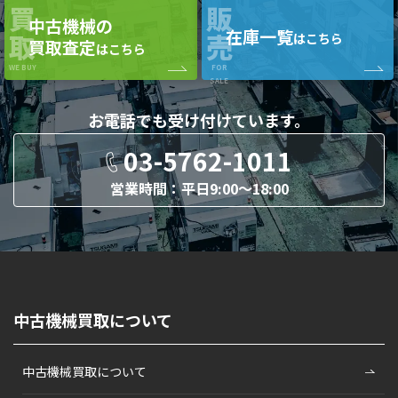
買
販
中古機械の
在庫一覧
取
売
はこちら
買取査定
はこちら
WE BUY
FOR
SALE
お電話でも
受け付けています。
03-5762-1011
営業時間：平日9:00〜18:00
中古機械買取について
中古機械買取について