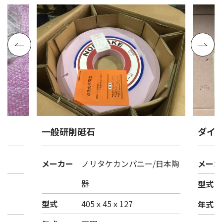
一般研削砥石
ダイ
メーカー
ノリタケカンパニー/日本陶
メーカ
器
型式
型式
405ｘ45ｘ127
年式