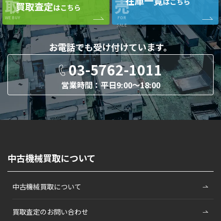
在庫一覧
取
売
はこちら
買取査定
はこちら
WE BUY
FOR
SALE
お電話でも
受け付けています。
03-5762-1011
営業時間：平日9:00〜18:00
中古機械買取について
中古機械買取について
買取査定のお問い合わせ