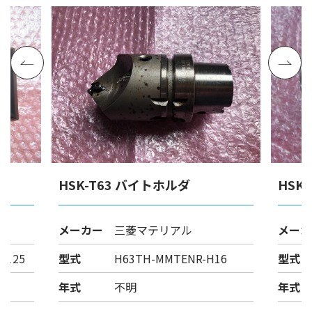
HSK-T63 バイトホルダ
HSK
メーカー
三菱マテリアル
メーカ
R-125
型式
H63TH-MMTENR-H16
型式
年式
不明
年式