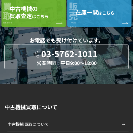
買
販
中古機械の
在庫一覧
取
売
はこちら
買取査定
はこちら
WE BUY
FOR
SALE
お電話でも
受け付けています。
03-5762-1011
営業時間：平日9:00〜18:00
中古機械買取について
中古機械買取について