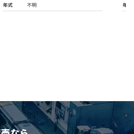
年式
不明
年式
販売
なら