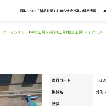
買取について
製品を探す
お知らせ
会社案内
採用情報
J
ーク・マシナリー
中古工具を探す
工具
測定工具
マイクロメ
商品コード
TX18
機械名
外側
特徴