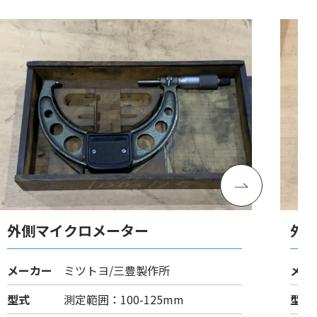
外側マイクロメーター
外
メーカー
ミツトヨ/三豊製作所
メー
型式
測定範囲：100-125mm
型式