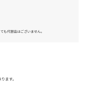
しても代替品はございません。
承ります。