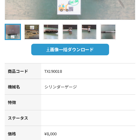
画像一括ダウンロード
商品コード
TX190018
機械名
シリンダーゲージ
特徴
ステータス
価格
¥8,000