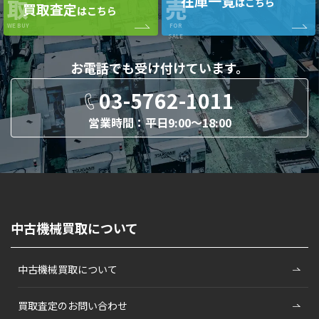
在庫一覧
取
売
はこちら
買取査定
はこちら
WE BUY
FOR
SALE
お電話でも
受け付けています。
03-5762-1011
営業時間：平日9:00〜18:00
中古機械買取について
中古機械買取について
買取査定のお問い合わせ