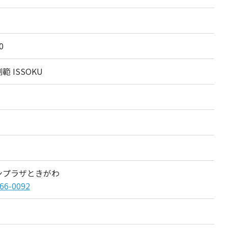
0
範 ISSOKU
量
ンプラザときがわ
66-0092