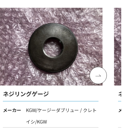
ネジリングゲージ
ネ
メーカー
KGW/ケージーダブリュー / クレト
メー
イシ/KGW