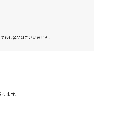
しても代替品はございません。
承ります。