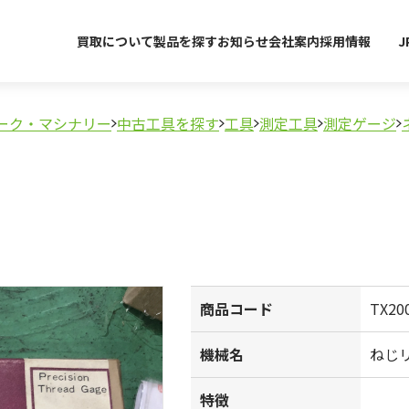
買取について
製品を探す
お知らせ
会社案内
採用情報
J
ーク・マシナリー
中古工具を探す
工具
測定工具
測定ゲージ
商品コード
TX20
機械名
ねじ
特徴