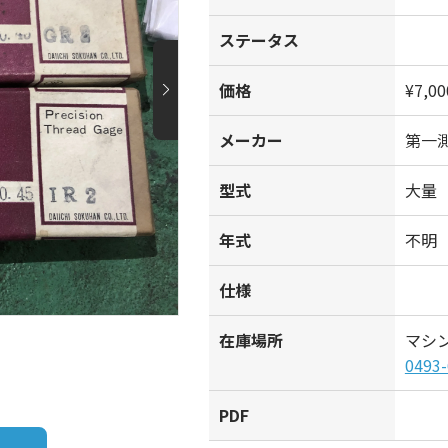
ステータス
価格
¥7,00
メーカー
第一測
型式
大
年式
不明
仕様
在庫場所
マシ
0493-
PDF