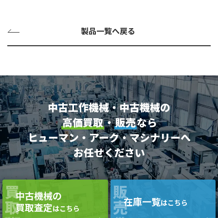
製品一覧へ戻る
中古工作機械・中古機械の
高価買取
・
販売
なら
ヒューマン・アーク・マシナリーへ
お任せください
買
販
中古機械の
在庫一覧
取
売
はこちら
買取査定
はこちら