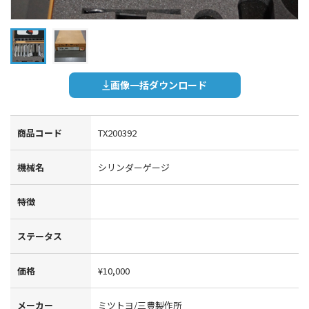
画像一括ダウンロード
商品コード
TX200392
機械名
シリンダーゲージ
特徴
ステータス
価格
¥10,000
メーカー
ミツトヨ/三豊製作所