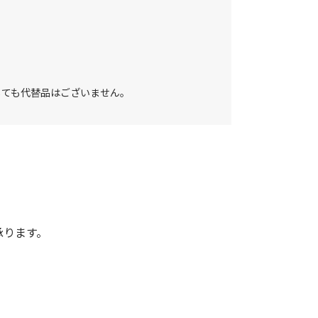
しても代替品はございません。
承ります。