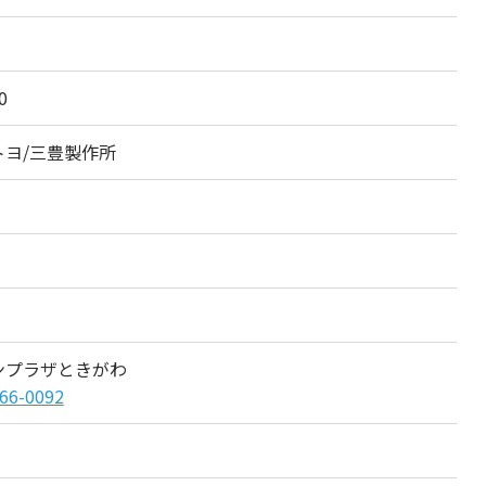
0
トヨ/三豊製作所
ンプラザときがわ
66-0092