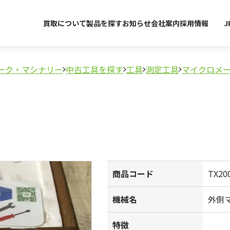
買取について
製品を探す
お知らせ
会社案内
採用情報
J
ーク・マシナリー
中古工具を探す
工具
測定工具
マイクロメ
商品コード
TX20
機械名
外側
特徴