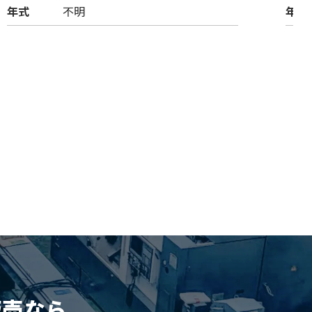
年式
不明
年式
販売
なら