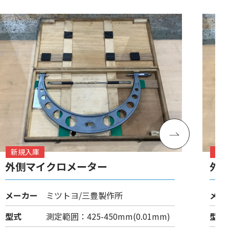
新規入庫
新
外側マイクロメーター
外
メーカー
ミツトヨ/三豊製作所
メー
型式
測定範囲：425-450mm(0.01mm)
型式