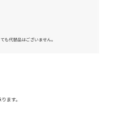
しても代替品はございません。
承ります。