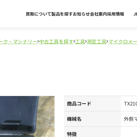
買取について
製品を探す
お知らせ
会社案内
採用情報
J
ーク・マシナリー
中古工具を探す
工具
測定工具
マイクロメ
商品コード
TX21
機械名
外側
特徴