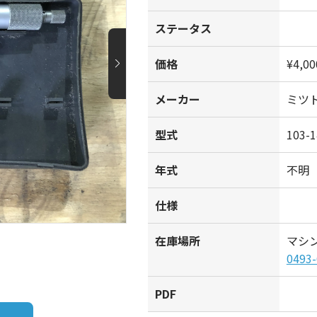
ステータス
価格
¥4,00
メーカー
ミツ
型式
103-
年式
不明
仕様
在庫場所
マシ
0493-
PDF