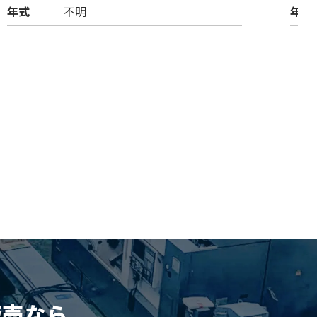
年式
不明
年式
販売
なら