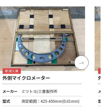
新規入庫
新
外側マイクロメーター
外
メーカー
ミツトヨ/三豊製作所
メー
型式
測定範囲：425-450mm(0.01mm)
型式