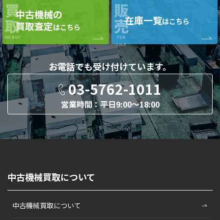
買
販
中古機械の
在庫一覧
取
売
はこちら
買取査定
はこちら
WE BUY
FOR
SALE
お電話でも
受け付けています。
03-5762-1011
営業時間：平日9:00〜18:00
中古機械買取について
中古機械買取について