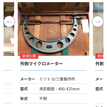
新規入庫
新規
外側マイクロメーター
外側
メーカー
ミツトヨ/三豊製作所
メーカ
型式
測定範囲：400-425mm
型式
年式
不明