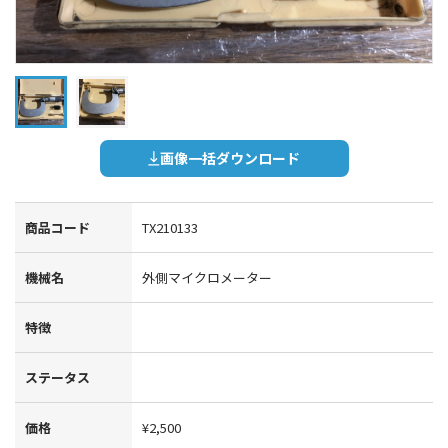
画像一括ダウンロード
商品コード
TX210133
機械名
外側マイクロメーター
特徴
ステータス
価格
¥2,500