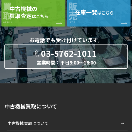
買
販
中古機械の
在庫一覧
取
売
はこちら
買取査定
はこちら
WE BUY
FOR
SALE
お電話でも
受け付けています。
03-5762-1011
営業時間：平日9:00〜18:00
中古機械買取について
中古機械買取について