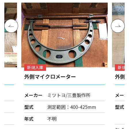
新規入庫
新規
外側マイクロメーター
外側
メーカー
ミツトヨ/三豊製作所
メーカ
型式
測定範囲：400-425mm
型式
年式
不明