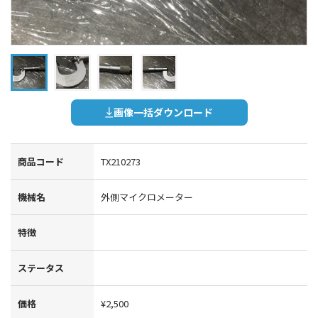
画像一括ダウンロード
商品コード
TX210273
機械名
外側マイクロメーター
特徴
ステータス
価格
¥2,500