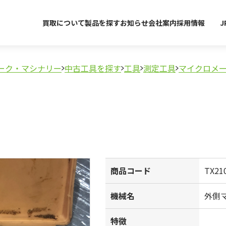
買取について
製品を探す
お知らせ
会社案内
採用情報
J
ーク・マシナリー
中古工具を探す
工具
測定工具
マイクロメ
商品コード
TX21
機械名
外側
特徴