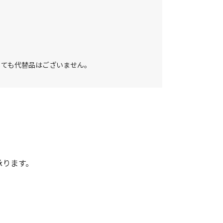
しても代替品はございません。
承ります。