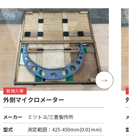
新規入庫
新
外側マイクロメーター
外
メーカー
ミツトヨ/三豊製作所
メー
型式
測定範囲：425-450mm(0.01mm)
型式