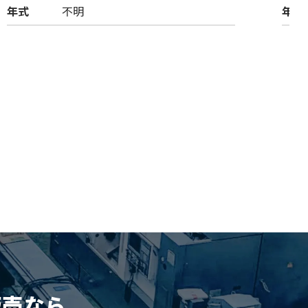
年式
不明
年式
販売
なら