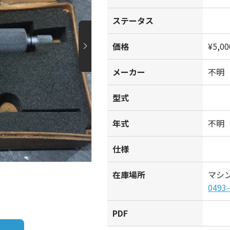
ステータス
価格
¥5,00
メーカー
不明
型式
年式
不明
仕様
在庫場所
マシ
0493-
PDF