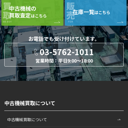
買
販
中古機械の
在庫一覧
取
売
はこちら
買取査定
はこちら
WE BUY
FOR
SALE
お電話でも
受け付けています。
03-5762-1011
営業時間：平日9:00〜18:00
中古機械買取について
中古機械買取について