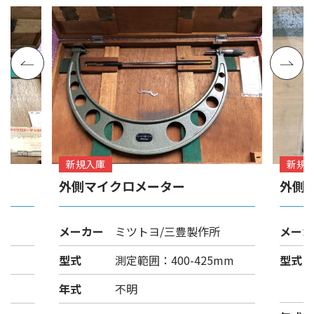
新規入庫
新規
外側マイクロメーター
外側
メーカー
ミツトヨ/三豊製作所
メーカ
型式
測定範囲：400-425mm
型式
年式
不明