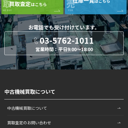
在庫一覧
取
売
はこちら
買取査定
はこちら
WE BUY
FOR
SALE
お電話でも
受け付けています。
03-5762-1011
営業時間：平日9:00〜18:00
中古機械買取について
中古機械買取について
買取査定のお問い合わせ