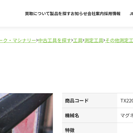
買取について
製品を探す
お知らせ
会社案内
採用情報
J
ーク・マシナリー
中古工具を探す
工具
測定工具
その他測定
商品コード
TX22
機械名
マグ
特徴