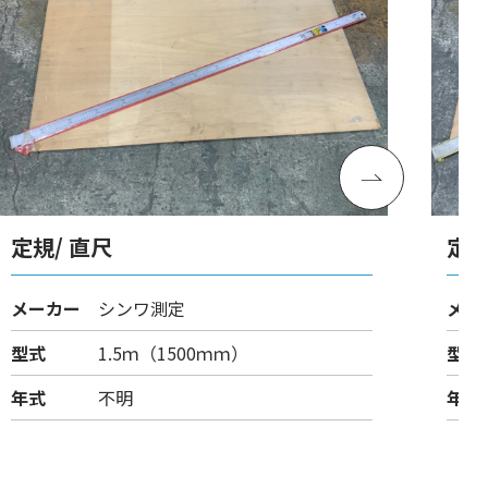
定規/ 直尺
定規
メーカー
シンワ測定
メー
型式
1.5ｍ（1500ｍｍ）
型式
年式
不明
年式