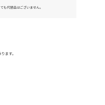
しても代替品はございません。
承ります。