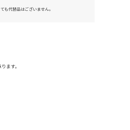
しても代替品はございません。
承ります。