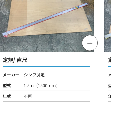
定規/ 直尺
定規
メーカー
シンワ測定
メー
型式
1.5ｍ（1500ｍｍ）
型式
年式
不明
年式