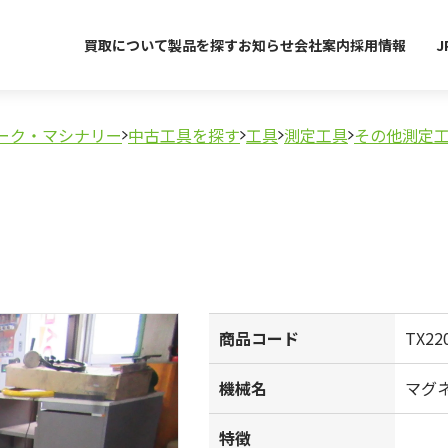
買取について
製品を探す
お知らせ
会社案内
採用情報
J
ーク・マシナリー
中古工具を探す
工具
測定工具
その他測定
商品コード
TX22
機械名
マグ
特徴