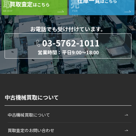
在庫一覧
取
売
はこちら
買取査定
はこちら
WE BUY
FOR
SALE
お電話でも
受け付けています。
03-5762-1011
営業時間：平日9:00〜18:00
中古機械買取について
中古機械買取について
買取査定のお問い合わせ