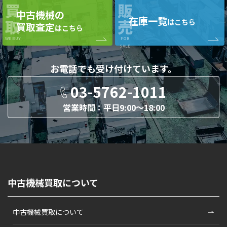
買
販
中古機械の
在庫一覧
取
売
はこちら
買取査定
はこちら
WE BUY
FOR
SALE
お電話でも
受け付けています。
03-5762-1011
営業時間：平日9:00〜18:00
中古機械買取について
中古機械買取について