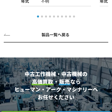
年式
不明
年式
製品一覧へ戻る
中古工作機械・中古機械の
高価買取
・
販売
なら
ヒューマン・アーク・マシナリーへ
お任せください