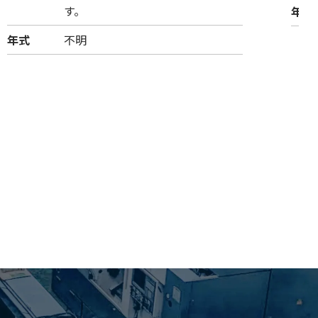
す。
年式
年式
不明