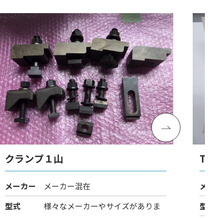
クランプ１山
Tス
メーカー
メーカー混在
メー
型式
様々なメーカーやサイズがありま
型式