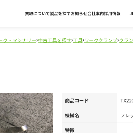
買取について
製品を探す
お知らせ
会社案内
採用情報
J
ーク・マシナリー
中古工具を探す
工具
ワーククランプ
クラ
商品コード
TX22
機械名
フレ
特徴