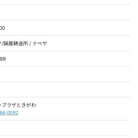
00
/鍋屋鋳造所 / ナベヤ
88R
ンプラザときがわ
66-0092