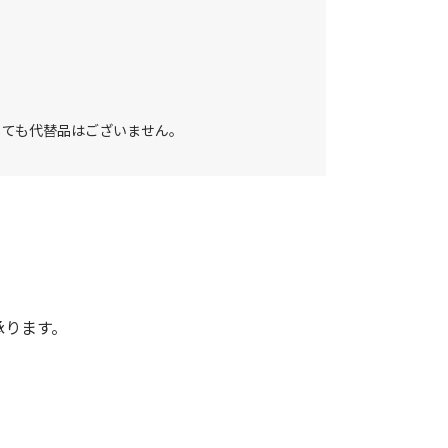
しても代替品はございません。
承ります。