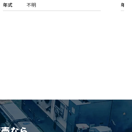
年式
不明
年式
販売
なら