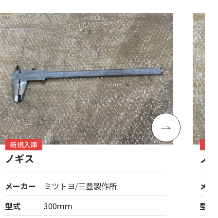
新規入庫
新
ノギス
ノ
メーカー
ミツトヨ/三豊製作所
メー
型式
300ｍｍ
型式