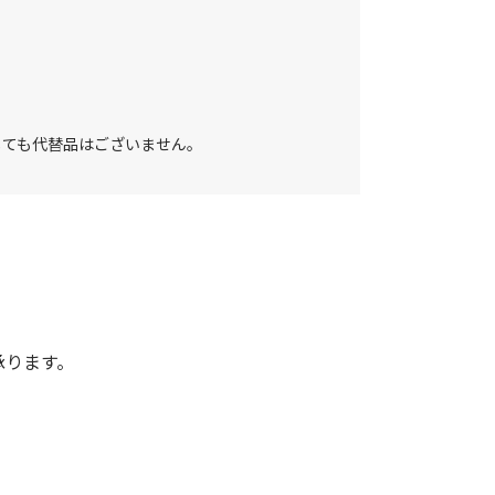
しても代替品はございません。
承ります。