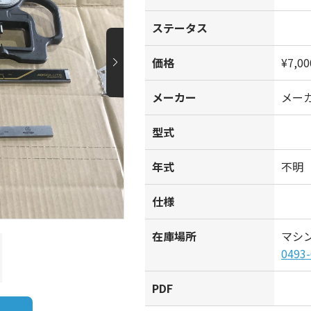
ステータス
価格
¥7,00
メーカー
メー
型式
年式
不明
仕様
在庫場所
マシ
0493-
PDF