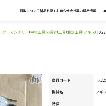
買取について
製品を探す
お知らせ
会社案内
採用情報
J
ーク・マシナリー
中古工具を探す
工具
測定工具
ノギス
TX22
商品コード
TX22
機械名
ノギス
特徴