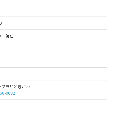
0
カー混在
ンプラザときがわ
66-0092