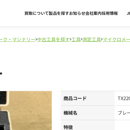
買取について
製品を探す
お知らせ
会社案内
採用情報
J
ーク・マシナリー
中古工具を探す
工具
測定工具
マイクロメ
ー
商品コード
TX22
機械名
ブレ
特徴