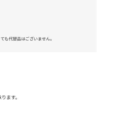
しても代替品はございません。
承ります。