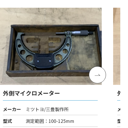
外側マイクロメーター
外
メーカー
ミツトヨ/三豊製作所
メー
型式
測定範囲：100-125mm
型式