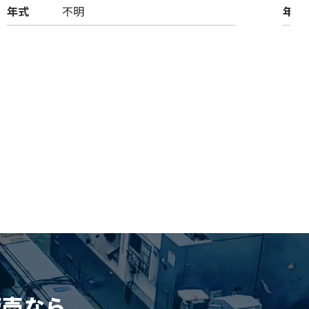
年式
不明
年式
販売
なら