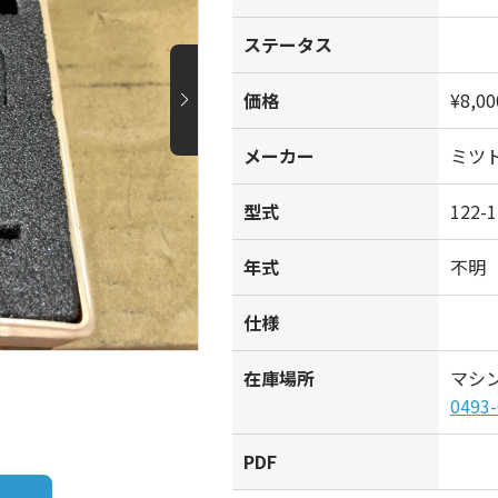
ステータス
価格
¥8,00
メーカー
ミツ
型式
122-1
年式
不明
仕様
在庫場所
マシ
0493-
PDF