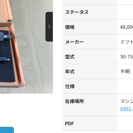
ステータス
価格
¥8,00
メーカー
ミツ
型式
50-7
年式
不明
仕様
在庫場所
マシ
0493-
PDF