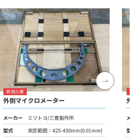
新規入庫
新
外側マイクロメーター
外
メーカー
ミツトヨ/三豊製作所
メー
型式
測定範囲：425-450mm(0.01mm)
型式