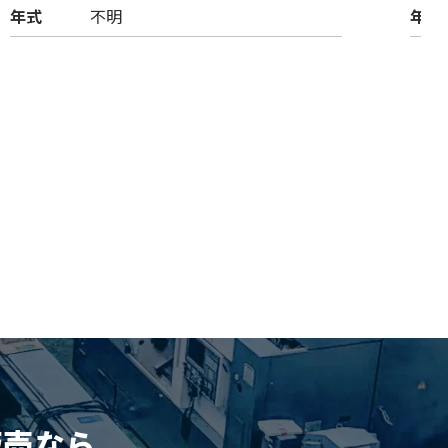
年式
不明
年式
販売
なら