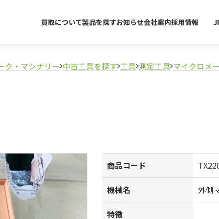
買取について
製品を探す
お知らせ
会社案内
採用情報
J
ーク・マシナリー
中古工具を探す
工具
測定工具
マイクロメ
商品コード
TX22
機械名
外側
特徴