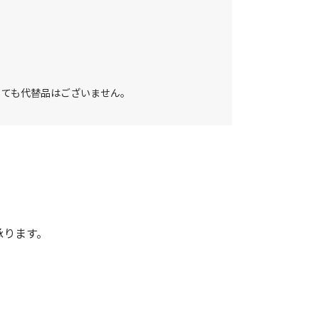
しても代替品はございません。
承ります。