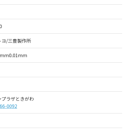
0
トヨ/三豊製作所
5ｍｍ0.01ｍｍ
ンプラザときがわ
66-0092