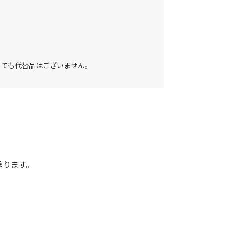
しても代替品はございません。
承ります。