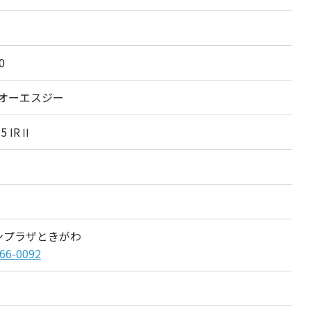
0
/オーエスジー
.5 IRⅡ
ンプラザときがわ
66-0092