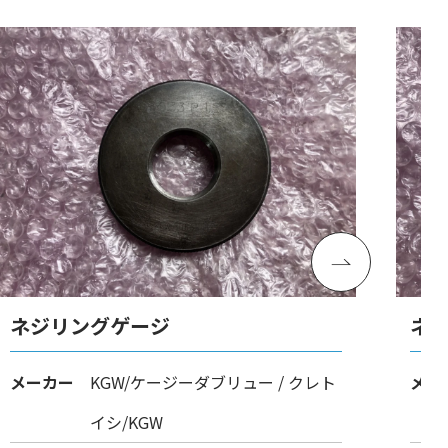
ネジリングゲージ
ネ
メーカー
KGW/ケージーダブリュー / クレト
メー
イシ/KGW