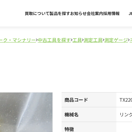
買取について
製品を探す
お知らせ
会社案内
採用情報
J
ーク・マシナリー
中古工具を探す
工具
測定工具
測定ゲージ
商品コード
TX22
機械名
リン
特徴