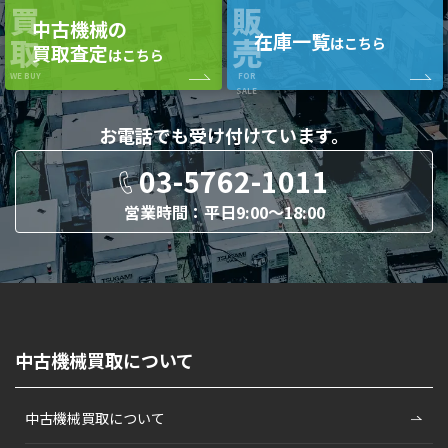
買
販
中古機械の
在庫一覧
取
売
はこちら
買取査定
はこちら
WE BUY
FOR
SALE
お電話でも
受け付けています。
03-5762-1011
営業時間：平日9:00〜18:00
中古機械買取について
中古機械買取について