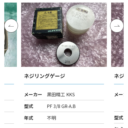
ネジリングゲージ
ネジ
メーカー
黒田精工 KKS
メーカ
型式
PF 3/8 GR-A.B
型式
年式
不明