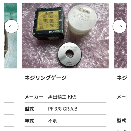
ネジリングゲージ
ネジ
メーカー
黒田精工 KKS
メーカ
型式
PF 3/8 GR-A.B
型式
年式
不明