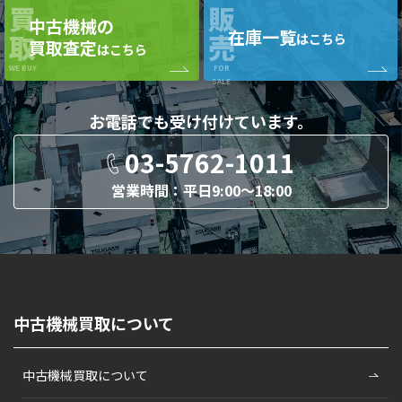
買
販
中古機械の
在庫一覧
取
売
はこちら
買取査定
はこちら
WE BUY
FOR
SALE
お電話でも
受け付けています。
03-5762-1011
営業時間：平日9:00〜18:00
中古機械買取について
中古機械買取について