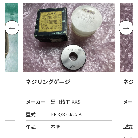
ネジリングゲージ
ネジ
メーカー
黒田精工 KKS
メーカ
型式
PF 3/8 GR-A.B
型式
年式
不明