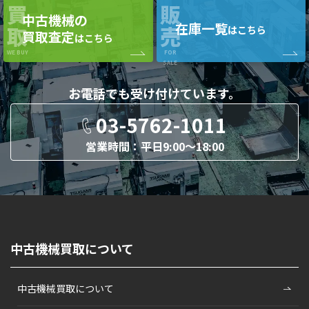
買
販
中古機械の
在庫一覧
取
売
はこちら
買取査定
はこちら
WE BUY
FOR
SALE
お電話でも
受け付けています。
03-5762-1011
営業時間：平日9:00〜18:00
中古機械買取について
中古機械買取について