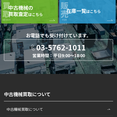
買
販
中古機械の
在庫一覧
取
売
はこちら
買取査定
はこちら
WE BUY
FOR
SALE
お電話でも
受け付けています。
03-5762-1011
営業時間：平日9:00〜18:00
中古機械買取について
中古機械買取について