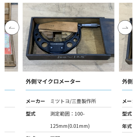
外側マイクロメーター
外側
メーカー
ミツトヨ/三豊製作所
メーカ
型式
測定範囲：100-
型式
125mm(0.01mm)
年式