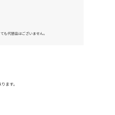
しても代替品はございません。
承ります。