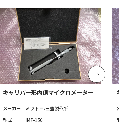
キャリパー形内側マイクロメーター
キ
メーカー
ミツトヨ/三豊製作所
メー
型式
IMP-150
型式