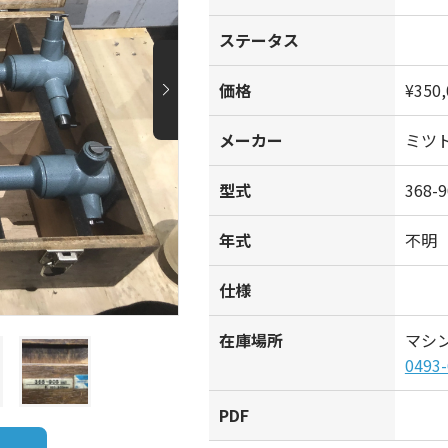
ステータス
価格
¥350,
メーカー
ミツ
型式
368-
年式
不明
仕様
在庫場所
マシ
0493-
PDF