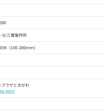
000
トヨ/三豊製作所
905K（100-200ｍｍ）
ンプラザときがわ
66-0092