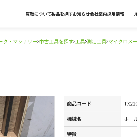
買取について
製品を探す
お知らせ
会社案内
採用情報
J
ーク・マシナリー
中古工具を探す
工具
測定工具
マイクロメ
商品コード
TX22
機械名
ホー
特徴