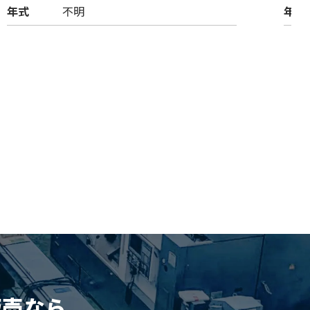
年式
不明
年式
販売
なら