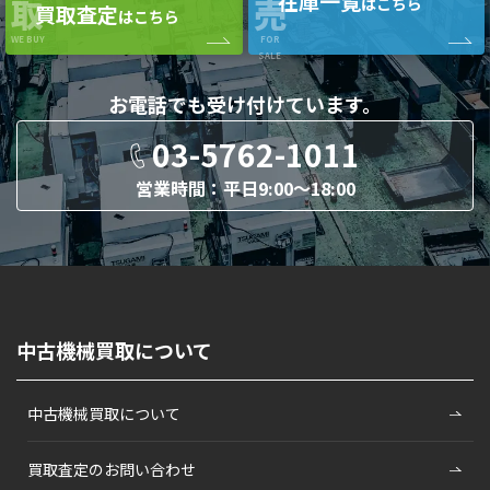
在庫一覧
取
売
はこちら
買取査定
はこちら
WE BUY
FOR
SALE
お電話でも
受け付けています。
03-5762-1011
営業時間：平日9:00〜18:00
中古機械買取について
中古機械買取について
買取査定のお問い合わせ