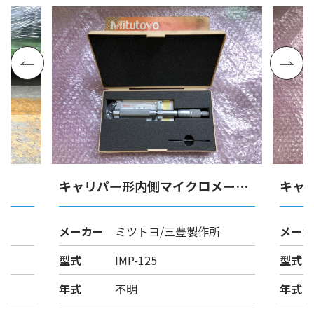
キャリパー形内側マイクロメータ
キャ
ー
ー
メーカー
ミツトヨ/三豊製作所
メーカ
型式
IMP-125
型式
年式
不明
年式