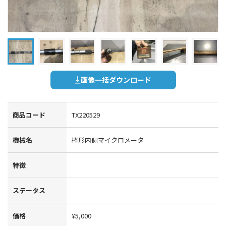
画像一括ダウンロード
商品コード
TX220529
機械名
棒形内側マイクロメータ
特徴
ステータス
価格
¥5,000