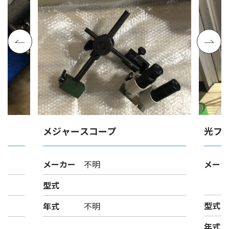
ト
メジャースコープ
光フ
メーカー
不明
メーカ
型式
型式
年式
不明
年式