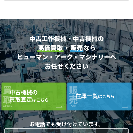
中古工作機械・中古機械の
高価買取
・
販売
なら
ヒューマン・アーク・マシナリーへ
お任せください
買
販
中古機械の
在庫一覧
取
売
はこちら
買取査定
はこちら
WE BUY
FOR
SALE
お電話でも
受け付けています。