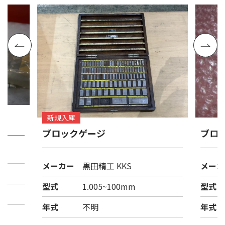
新規入庫
ブロックゲージ
ブロ
メーカー
黒田精工 KKS
メーカ
型式
1.005~100mm
型式
年式
不明
年式