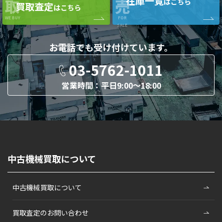
在庫一覧
取
売
はこちら
買取査定
はこちら
WE BUY
FOR
SALE
お電話でも
受け付けています。
03-5762-1011
営業時間：平日9:00〜18:00
中古機械買取について
中古機械買取について
買取査定のお問い合わせ